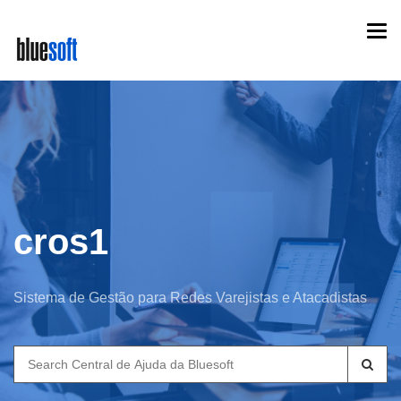
Skip
Togg
to
navi
main
content
cros1
Sistema de Gestão para Redes Varejistas e Atacadistas
Search
for: