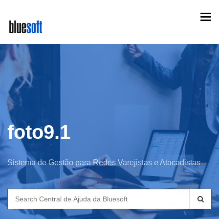
Skip
Togg
to
navi
main
content
foto9.1
Sistema de Gestão para Redes Varejistas e Atacadistas
Search
for: