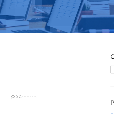
C
C
0 Comments
P