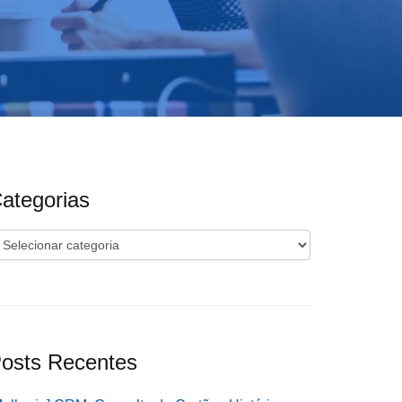
ategorias
ategorias
osts Recentes