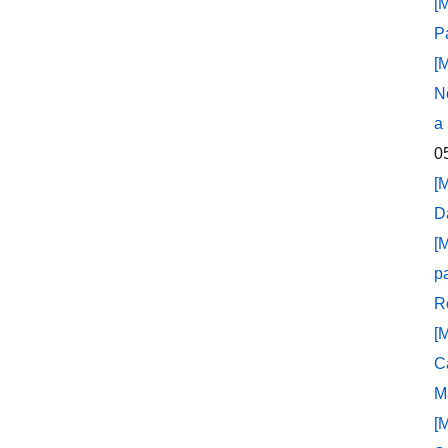
[
P
[
N
a
0
[
D
[
p
R
[
C
M
[