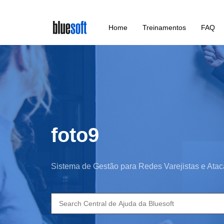
Skip
Home
Treinamentos
FAQ
to
main
content
foto9
Sistema de Gestão para Redes Varejistas e Atac
Search
for: