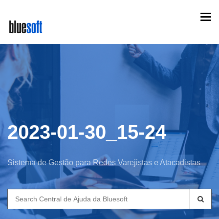
Skip
Togg
to
navi
main
content
2023-01-30_15-24
Sistema de Gestão para Redes Varejistas e Atacadistas
Search
for: