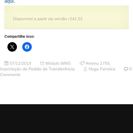
aqui
.
Disponível a partir da versão r241.01
Compartilhe isso:
07/11/2019
Módulo WMS
#menu 1793
,
Importação de Pedido de Transferência
Hugo Ferreira
0
Comments