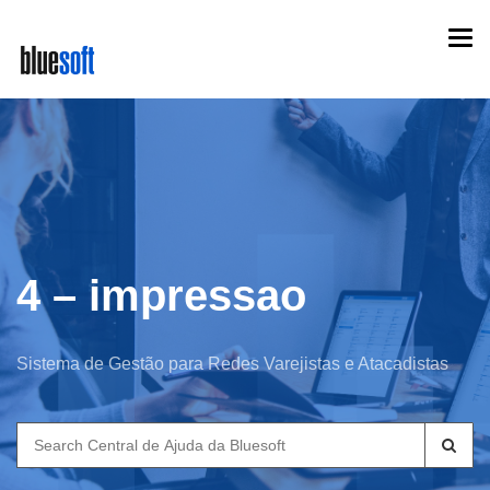
Skip
Togg
to
navi
main
content
4 – impressao
Sistema de Gestão para Redes Varejistas e Atacadistas
Search
for: