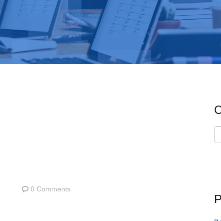
C
C
0 Comments
P