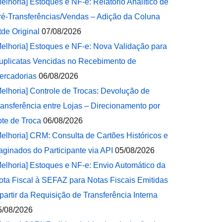
Melhoria] Estoques e NF-e: Relatório Analítico de
ré-Transferências/Vendas – Adição da Coluna
tde Original
07/08/2026
Melhoria] Estoques e NF-e: Nova Validação para
uplicatas Vencidas no Recebimento de
ercadorias
06/08/2026
Melhoria] Controle de Trocas: Devolução de
ransferência entre Lojas – Direcionamento por
ote de Troca
06/08/2026
Melhoria] CRM: Consulta de Cartões Históricos e
aginados do Participante via API
05/08/2026
Melhoria] Estoques e NF-e: Envio Automático da
ota Fiscal à SEFAZ para Notas Fiscais Emitidas
 partir da Requisição de Transferência Interna
5/08/2026