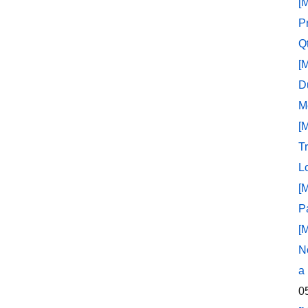
[
P
Q
[
D
M
[
T
L
[
P
[
N
a
0