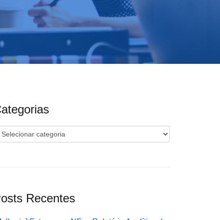
ategorias
ategorias
osts Recentes