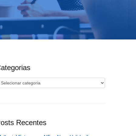
ategorias
ategorias
osts Recentes