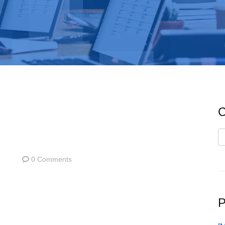
C
C
0 Comments
P