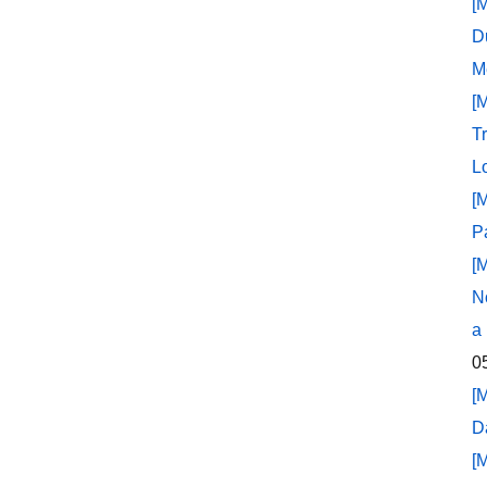
[
D
M
[
T
L
[
P
[
N
a
0
[
D
[