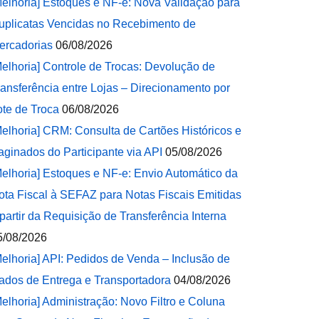
Melhoria] Estoques e NF-e: Nova Validação para
uplicatas Vencidas no Recebimento de
ercadorias
06/08/2026
Melhoria] Controle de Trocas: Devolução de
ransferência entre Lojas – Direcionamento por
ote de Troca
06/08/2026
Melhoria] CRM: Consulta de Cartões Históricos e
aginados do Participante via API
05/08/2026
Melhoria] Estoques e NF-e: Envio Automático da
ota Fiscal à SEFAZ para Notas Fiscais Emitidas
 partir da Requisição de Transferência Interna
5/08/2026
Melhoria] API: Pedidos de Venda – Inclusão de
ados de Entrega e Transportadora
04/08/2026
Melhoria] Administração: Novo Filtro e Coluna