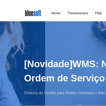
Skip
Home
Treinamentos
FAQ
to
main
content
[Novidade]WMS: N
Ordem de Serviço
Sistema de Gestão para Redes Varejistas e Atac