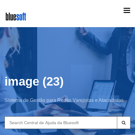
Skip
Togg
to
navi
main
content
image (23)
Sistema de Gestão para Redes Varejistas e Atacadistas
Search
for: