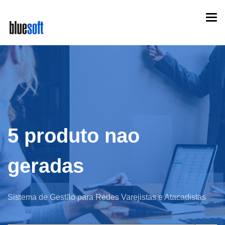
Skip
Togg
to
navi
main
content
5 produto nao
geradas
Sistema de Gestão para Redes Varejistas e Atacadistas