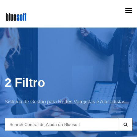
Skip
Togg
to
navi
main
content
2 Filtro
Sistema de Gestão para Redes Varejistas e Atacadistas
Search
for: