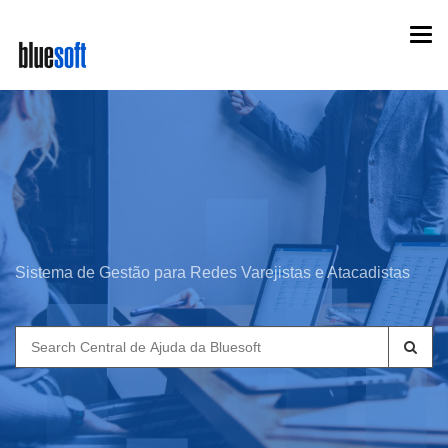
Skip
Togg
to
navi
main
content
Sistema de Gestão para Redes Varejistas e Atacadistas
Search
for: