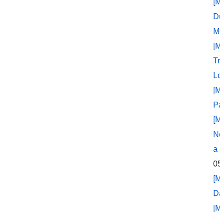
[
D
M
[
T
L
[
P
[
N
a
0
[
D
[