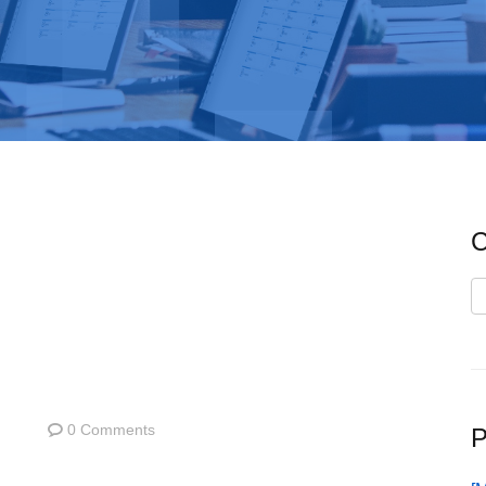
C
C
0 Comments
P