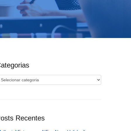
ategorias
ategorias
osts Recentes