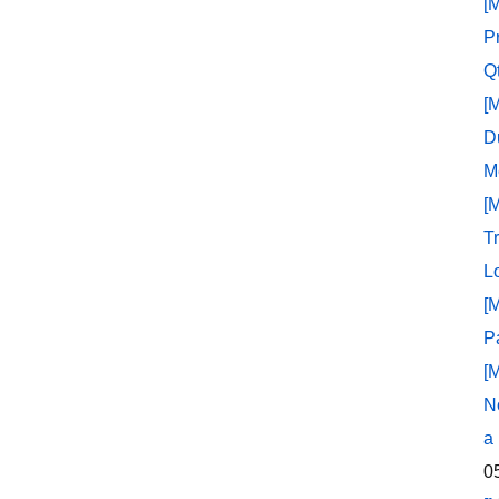
[
P
Q
[
D
M
[
T
L
[
P
[
N
a
0