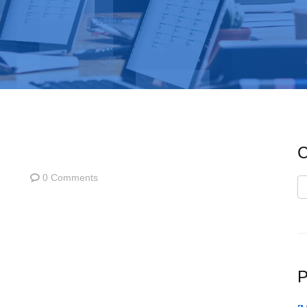
C
0 Comments
C
P