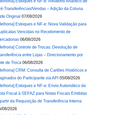
Melhoria] Estoques e NF-e: Relatório Analítico de
ré-Transferências/Vendas – Adição da Coluna
tde Original
07/08/2026
Melhoria] Estoques e NF-e: Nova Validação para
uplicatas Vencidas no Recebimento de
ercadorias
06/08/2026
Melhoria] Controle de Trocas: Devolução de
ransferência entre Lojas – Direcionamento por
ote de Troca
06/08/2026
Melhoria] CRM: Consulta de Cartões Históricos e
aginados do Participante via API
05/08/2026
Melhoria] Estoques e NF-e: Envio Automático da
ota Fiscal à SEFAZ para Notas Fiscais Emitidas
 partir da Requisição de Transferência Interna
5/08/2026