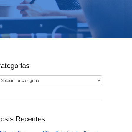
ategorias
ategorias
osts Recentes