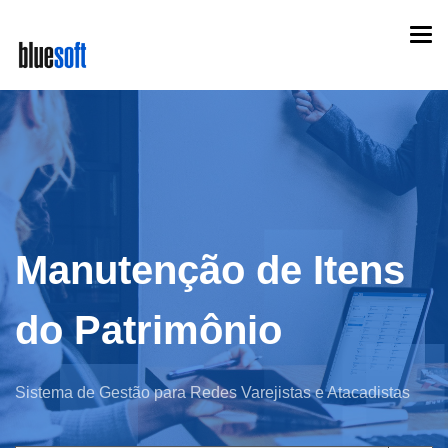
Skip
Togg
to
navi
main
content
Manutenção de Itens
do Patrimônio
Sistema de Gestão para Redes Varejistas e Atacadistas