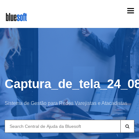
Skip
Togg
to
navi
main
content
Captura_de_tela_24_0
Sistema de Gestão para Redes Varejistas e Atacadistas
Search
for: