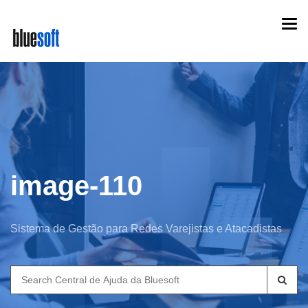
Skip
Togg
to
navi
main
content
image-110
Sistema de Gestão para Redes Varejistas e Atacadistas
Search
for: