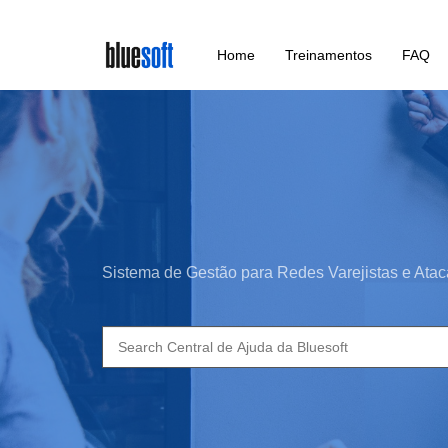
Skip
Home
Treinamentos
FAQ
to
main
content
Sistema de Gestão para Redes Varejistas e Atac
Search
for: