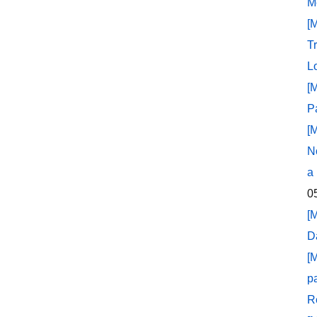
M
[
T
L
[
P
[
N
a
0
[
D
[
p
R