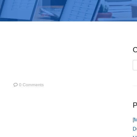
C
C
0 Comments
P
[
D