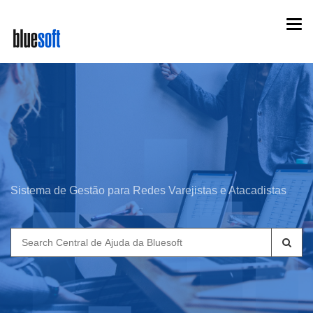
Skip
Togg
to
navi
main
content
Sistema de Gestão para Redes Varejistas e Atacadistas
Search
for: