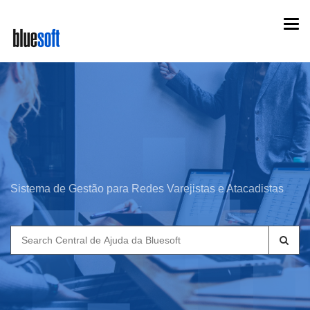
Skip
Togg
to
navi
main
content
Sistema de Gestão para Redes Varejistas e Atacadistas
Search
for: