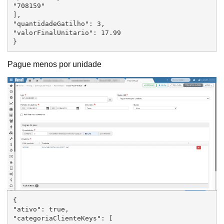
"708159"

],

"quantidadeGatilho": 3,

"valorFinalUnitario": 17.99

}
Pague menos por unidade
{

"ativo": true,

"categoriaClienteKeys": [
