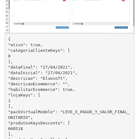
{

"ativo": true,

"categoriaClienteKeys": [

0

],

"dataFinal": "27/04/2021",

"dataInicial": "27/04/2021",

"descricao": "bluesoft",

"descricaoEcommerce": "",

"habilitarEcommerce": true,

"lojaKeys": [

1

],

"packVirtualModelo": "LEVE_X_PAGUE_Y_VALOR_FINAL_
UNITARIO",

"produtosKeysDesconto": [

660518

],
