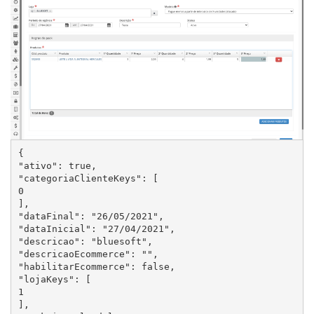
{

"ativo": true,

"categoriaClienteKeys": [

0

],

"dataFinal": "26/05/2021",

"dataInicial": "27/04/2021",

"descricao": "bluesoft",

"descricaoEcommerce": "",

"habilitarEcommerce": false,

"lojaKeys": [

1

],
