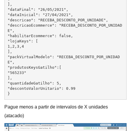
],

"dataFinal": "26/05/2021",

"dataInicial": "27/04/2021",

"descricao": "RECEBA_DESCONTO_POR_UNIDADE",

"descricaoEcommerce": "RECEBA_DESCONTO_POR_UNIDAD
E",

"habilitarEcommerce": false,

"lojaKeys": [

1,2,3,4

],

"packVirtualModelo": "RECEBA_DESCONTO_POR_UNIDAD
E",

"produtosKeysGatilho":[

"565233"

],

"quantidadeGatilho": 5,

"descontoValorUnitario": 0.99

}
Pague menos a partir de intervalos de X unidades
(atacado)