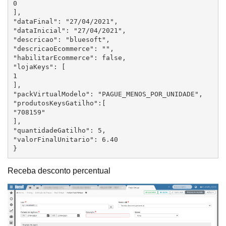
0

],

"dataFinal": "27/04/2021",

"dataInicial": "27/04/2021",

"descricao": "bluesoft",

"descricaoEcommerce": "",

"habilitarEcommerce": false,

"lojaKeys": [

1

],

"packVirtualModelo": "PAGUE_MENOS_POR_UNIDADE",

"produtosKeysGatilho":[

"708159"

],

"quantidadeGatilho": 5,

"valorFinalUnitario": 6.40

}
Receba desconto percentual