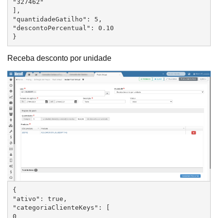
"327462"

],

"quantidadeGatilho": 5,

"descontoPercentual": 0.10

}
Receba desconto por unidade
{

"ativo": true,

"categoriaClienteKeys": [

0
