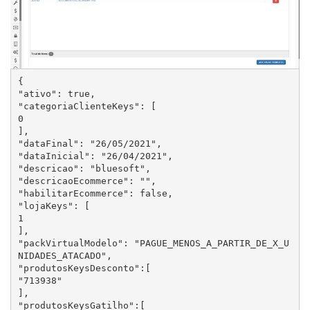
{

"ativo": true,

"categoriaClienteKeys": [

0

],

"dataFinal": "26/05/2021",

"dataInicial": "26/04/2021",

"descricao": "bluesoft",

"descricaoEcommerce": "",

"habilitarEcommerce": false,

"lojaKeys": [

1

],

"packVirtualModelo": "PAGUE_MENOS_A_PARTIR_DE_X_U
NIDADES_ATACADO",

"produtosKeysDesconto":[

"713938"

],

"produtosKeysGatilho":[
