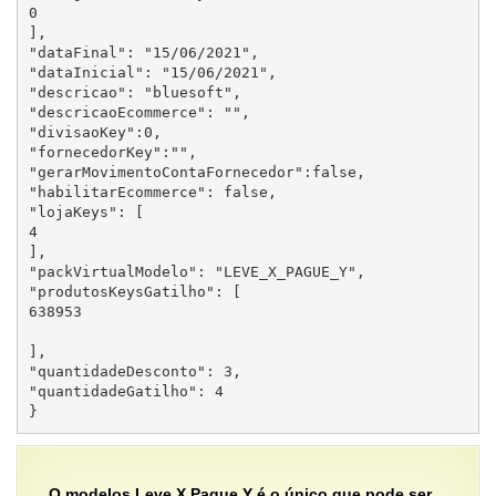
0

],

"dataFinal": "15/06/2021",

"dataInicial": "15/06/2021",

"descricao": "bluesoft",

"descricaoEcommerce": "",

"divisaoKey":0,

"fornecedorKey":"",

"gerarMovimentoContaFornecedor":false,

"habilitarEcommerce": false,

"lojaKeys": [

4

],

"packVirtualModelo": "LEVE_X_PAGUE_Y",

"produtosKeysGatilho": [

638953

],

"quantidadeDesconto": 3,

"quantidadeGatilho": 4

}
O modelos Leve X Pague Y é o único que pode ser