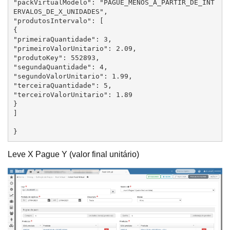
"packVirtualModelo": "PAGUE_MENOS_A_PARTIR_DE_INT
ERVALOS_DE_X_UNIDADES",

"produtosIntervalo": [

{

"primeiraQuantidade": 3,

"primeiroValorUnitario": 2.09,

"produtoKey": 552893,

"segundaQuantidade": 4,

"segundoValorUnitario": 1.99,

"terceiraQuantidade": 5,

"terceiroValorUnitario": 1.89

}

]

}
Leve X Pague Y (valor final unitário)