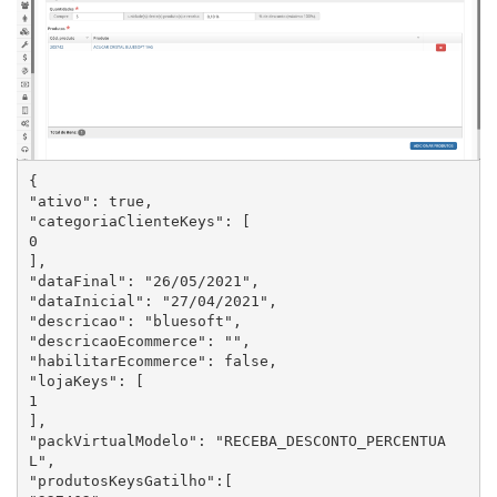
{

"ativo": true,

"categoriaClienteKeys": [

0

],

"dataFinal": "26/05/2021",

"dataInicial": "27/04/2021",

"descricao": "bluesoft",

"descricaoEcommerce": "",

"habilitarEcommerce": false,

"lojaKeys": [

1

],

"packVirtualModelo": "RECEBA_DESCONTO_PERCENTUA
L",

"produtosKeysGatilho":[
