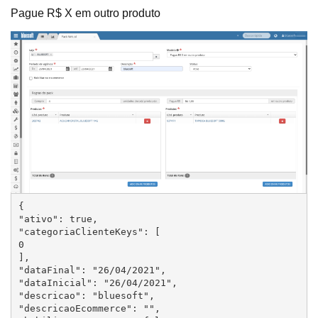
Pague R$ X em outro produto
{

"ativo": true,

"categoriaClienteKeys": [

0

],

"dataFinal": "26/04/2021",

"dataInicial": "26/04/2021",

"descricao": "bluesoft",

"descricaoEcommerce": "",
