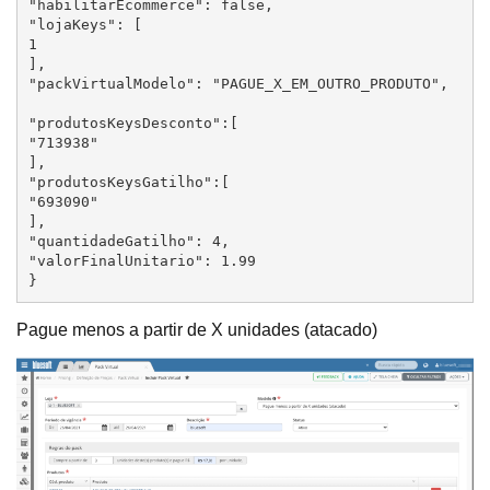
"habilitarEcommerce": false,

"lojaKeys": [

1

],

"packVirtualModelo": "PAGUE_X_EM_OUTRO_PRODUTO",

"produtosKeysDesconto":[

"713938"

],

"produtosKeysGatilho":[

"693090"

],

"quantidadeGatilho": 4,

"valorFinalUnitario": 1.99

}
Pague menos a partir de X unidades (atacado)