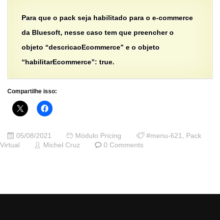
Para que o pack seja habilitado para o e-commerce
da Bluesoft, nesse caso tem que preencher o
objeto “descricaoEcommerce” e o objeto
“habilitarEcommerce”: true.
Compartilhe isso:
05/08/2021
Módulo Pricing
#menu-621
,
Pack
Virtual
Michel Cruz
0 Comments