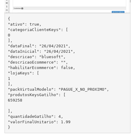
{

"ativo": true,

"categoriaClienteKeys": [

0

],

"dataFinal": "26/04/2021",

"dataInicial": "26/04/2021",

"descricao": "bluesoft",

"descricaoEcommerce": "",

"habilitarEcommerce": false,

"lojaKeys": [

1

],

"packVirtualModelo": "PAGUE_X_NO_PROXIMO",

"produtosKeysGatilho": [

659258

],

"quantidadeGatilho": 4,

"valorFinalUnitario": 1.99

}