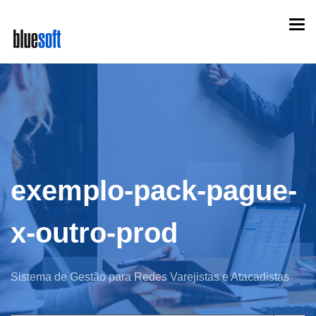
Skip
Togg
to
navi
main
content
exemplo-pack-pague-
x-outro-prod
Sistema de Gestão para Redes Varejistas e Atacadistas