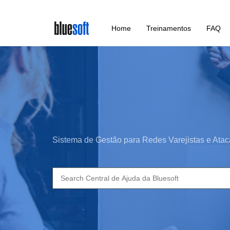
Skip
Home
Treinamentos
FAQ
to
main
content
Sistema de Gestão para Redes Varejistas e Atac
Search
for: