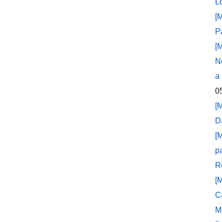
L
[
P
[
N
a
0
[
D
[
p
R
[
C
M