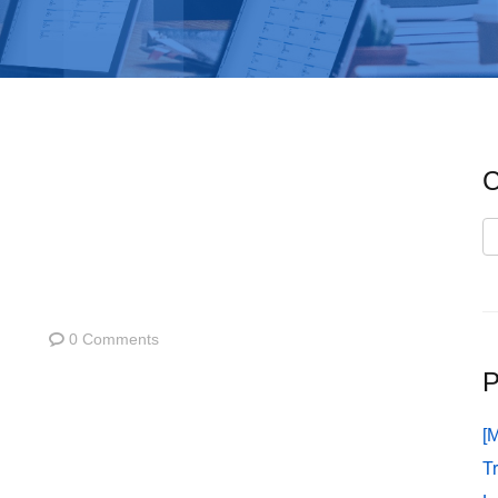
C
C
0 Comments
P
[
T