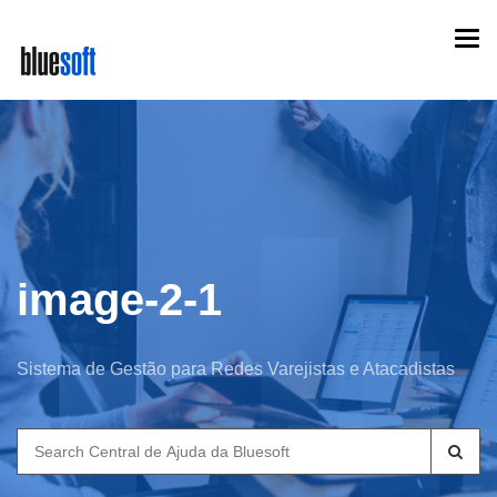
Skip
Togg
to
navi
main
content
image-2-1
Sistema de Gestão para Redes Varejistas e Atacadistas
Search
for: