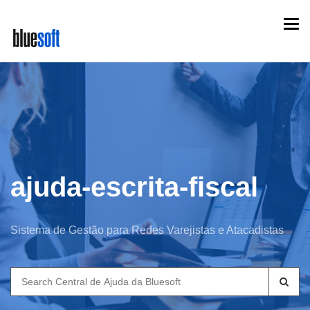
Skip
Togg
to
navi
main
content
ajuda-escrita-fiscal
Sistema de Gestão para Redes Varejistas e Atacadistas
Search
for: