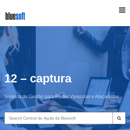
Skip
Togg
to
navi
main
content
12 – captura
Sistema de Gestão para Redes Varejistas e Atacadistas
Search
for: