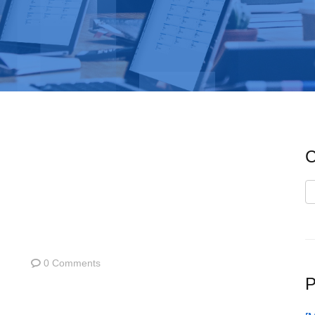
C
C
0 Comments
P