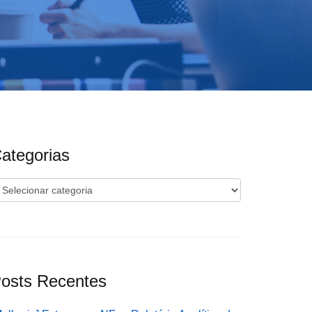
ategorias
ategorias
osts Recentes