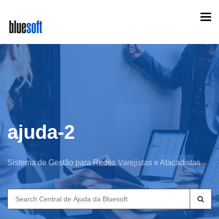
Skip
Togg
to
navi
main
content
ajuda-2
Sistema de Gestão para Redes Varejistas e Atacadistas
Search
for: