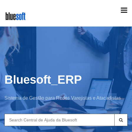
Skip
Togg
to
navi
main
content
Bluesoft_ERP
Sistema de Gestão para Redes Varejistas e Atacadistas
Search
for: