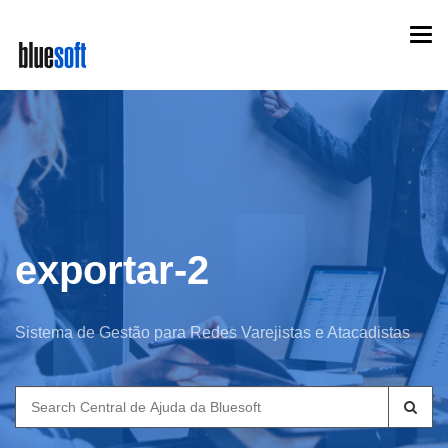
Skip
Togg
to
navi
main
content
exportar-2
Sistema de Gestão para Redes Varejistas e Atacadistas
Search
for: