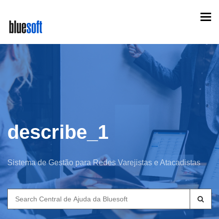
Skip
Togg
to
navi
main
content
describe_1
Sistema de Gestão para Redes Varejistas e Atacadistas
Search
for: