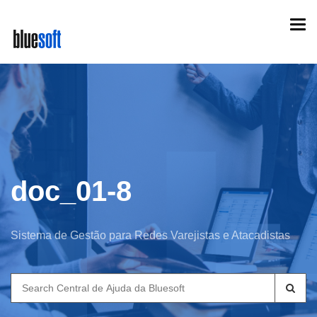
Skip
Togg
to
navi
main
content
doc_01-8
Sistema de Gestão para Redes Varejistas e Atacadistas
Search
for: