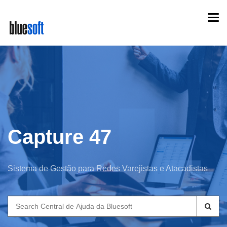
Skip
Togg
to
navi
main
content
Capture 47
Sistema de Gestão para Redes Varejistas e Atacadistas
Search
for: