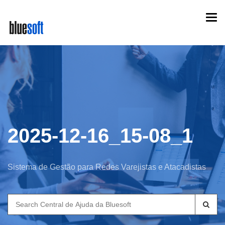
Skip
Togg
to
navi
main
content
2025-12-16_15-08_1
Sistema de Gestão para Redes Varejistas e Atacadistas
Search
for: