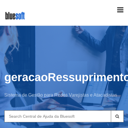
Skip
Togg
to
navi
main
content
geracaoRessupriment
Sistema de Gestão para Redes Varejistas e Atacadistas
Search
for: