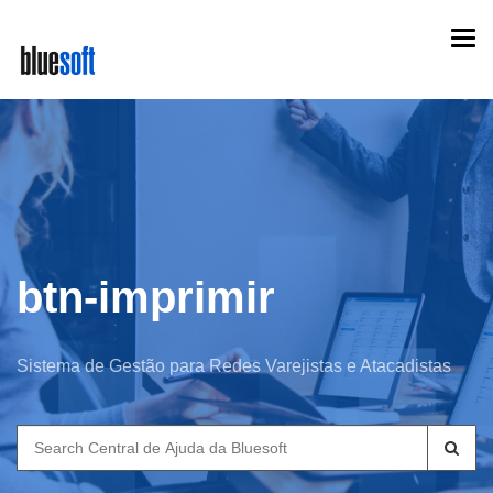
Skip
Togg
to
navi
main
content
btn-imprimir
Sistema de Gestão para Redes Varejistas e Atacadistas
Search
for: