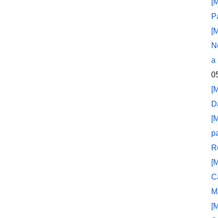
[
P
[
N
a
0
[
D
[
p
R
[
C
M
[