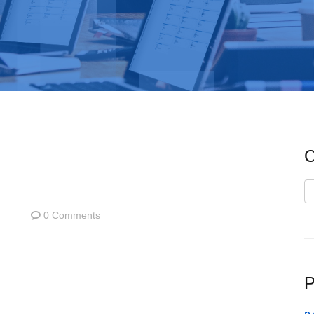
C
C
0 Comments
P