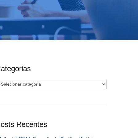
ategorias
ategorias
osts Recentes