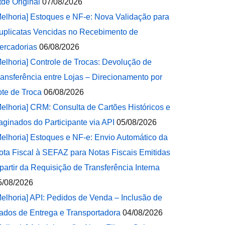
tde Original
07/08/2026
Melhoria] Estoques e NF-e: Nova Validação para
uplicatas Vencidas no Recebimento de
ercadorias
06/08/2026
Melhoria] Controle de Trocas: Devolução de
ransferência entre Lojas – Direcionamento por
ote de Troca
06/08/2026
Melhoria] CRM: Consulta de Cartões Históricos e
aginados do Participante via API
05/08/2026
Melhoria] Estoques e NF-e: Envio Automático da
ota Fiscal à SEFAZ para Notas Fiscais Emitidas
 partir da Requisição de Transferência Interna
5/08/2026
Melhoria] API: Pedidos de Venda – Inclusão de
ados de Entrega e Transportadora
04/08/2026