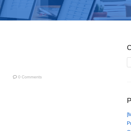
C
C
0 Comments
P
[
P