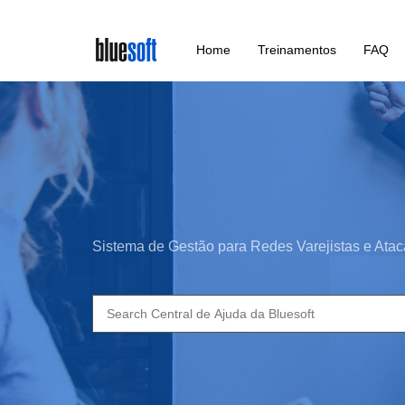
Skip
Home
Treinamentos
FAQ
to
main
content
Sistema de Gestão para Redes Varejistas e Atac
Search
for: