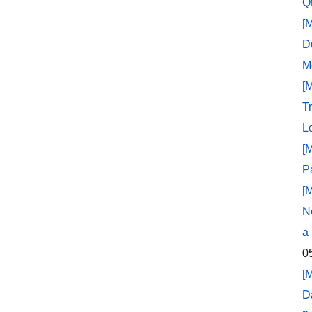
Q
[
D
M
[
T
L
[
P
[
N
a
0
[
D