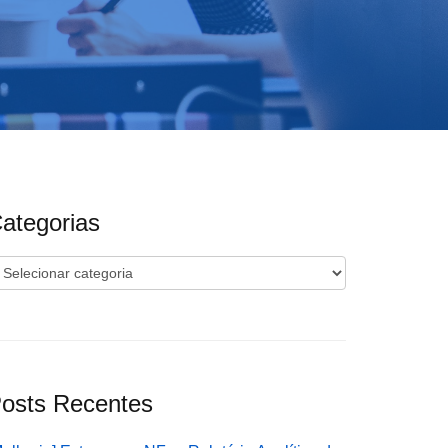
ategorias
ategorias
osts Recentes