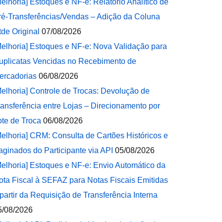
Melhoria] Estoques e NF-e: Relatório Analítico de
ré-Transferências/Vendas – Adição da Coluna
tde Original
07/08/2026
Melhoria] Estoques e NF-e: Nova Validação para
uplicatas Vencidas no Recebimento de
ercadorias
06/08/2026
Melhoria] Controle de Trocas: Devolução de
ransferência entre Lojas – Direcionamento por
ote de Troca
06/08/2026
Melhoria] CRM: Consulta de Cartões Históricos e
aginados do Participante via API
05/08/2026
Melhoria] Estoques e NF-e: Envio Automático da
ota Fiscal à SEFAZ para Notas Fiscais Emitidas
 partir da Requisição de Transferência Interna
5/08/2026