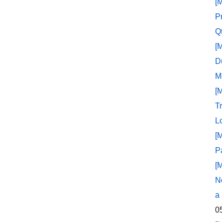
[
P
Q
[
D
M
[
T
L
[
P
[
N
a
0