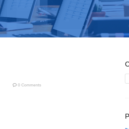
C
C
0 Comments
P