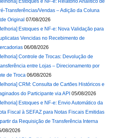
Melhoria] Estoques e NF-e: Relatório Analítico de
ré-Transferências/Vendas – Adição da Coluna
tde Original
07/08/2026
Melhoria] Estoques e NF-e: Nova Validação para
uplicatas Vencidas no Recebimento de
ercadorias
06/08/2026
Melhoria] Controle de Trocas: Devolução de
ransferência entre Lojas – Direcionamento por
ote de Troca
06/08/2026
Melhoria] CRM: Consulta de Cartões Históricos e
aginados do Participante via API
05/08/2026
Melhoria] Estoques e NF-e: Envio Automático da
ota Fiscal à SEFAZ para Notas Fiscais Emitidas
 partir da Requisição de Transferência Interna
5/08/2026