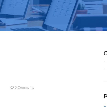
C
C
0 Comments
P