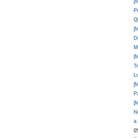
[
P
Q
[
D
M
[
T
L
[
P
[
N
a
0