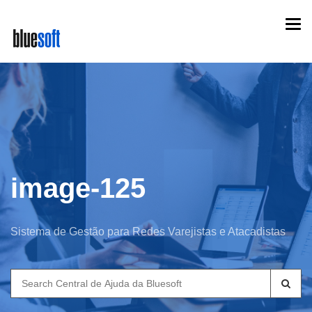
Skip
Togg
to
navi
main
content
image-125
Sistema de Gestão para Redes Varejistas e Atacadistas
Search
for: