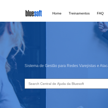
Skip
Home
Treinamentos
FAQ
to
main
content
Sistema de Gestão para Redes Varejistas e Atac
Search
for: