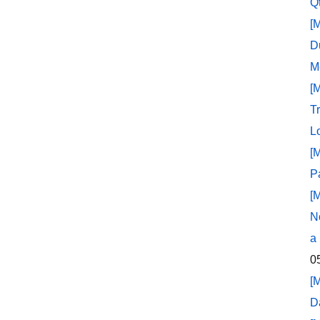
Q
[
D
M
[
T
L
[
P
[
N
a
0
[
D