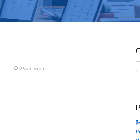
C
C
0 Comments
P
[
P