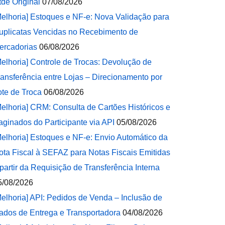
tde Original
07/08/2026
Melhoria] Estoques e NF-e: Nova Validação para
uplicatas Vencidas no Recebimento de
ercadorias
06/08/2026
Melhoria] Controle de Trocas: Devolução de
ransferência entre Lojas – Direcionamento por
ote de Troca
06/08/2026
Melhoria] CRM: Consulta de Cartões Históricos e
aginados do Participante via API
05/08/2026
Melhoria] Estoques e NF-e: Envio Automático da
ota Fiscal à SEFAZ para Notas Fiscais Emitidas
 partir da Requisição de Transferência Interna
5/08/2026
Melhoria] API: Pedidos de Venda – Inclusão de
ados de Entrega e Transportadora
04/08/2026