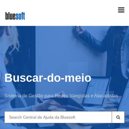
Skip
Togg
to
navi
main
content
Buscar-do-meio
Sistema de Gestão para Redes Varejistas e Atacadistas
Search
for: