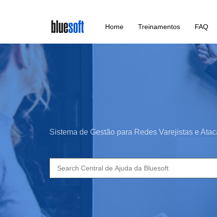
Skip
Home
Treinamentos
FAQ
to
main
content
Sistema de Gestão para Redes Varejistas e Atac
Search
for: