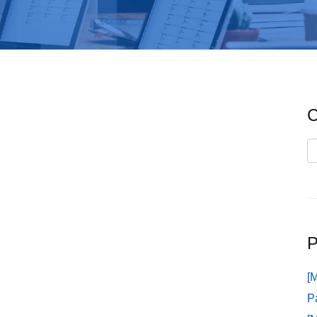
C
C
P
[
P