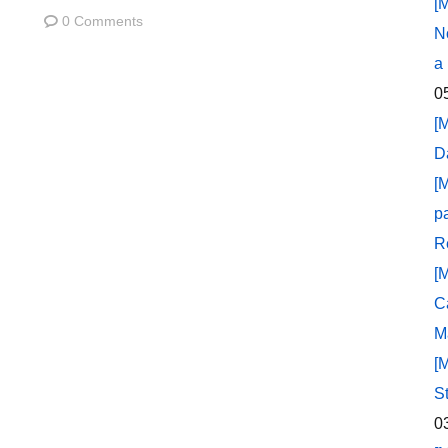
[
0 Comments
N
a
0
[
D
[
p
R
[
C
M
[
S
0