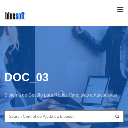
Skip
Togg
to
navi
main
content
DOC_03
Sistema de Gestão para Redes Varejistas e Atacadistas
Search
for: