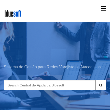
Skip
Togg
to
navi
main
content
Sistema de Gestão para Redes Varejistas e Atacadistas
Search
for: