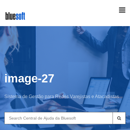
Skip
Togg
to
navi
main
content
image-27
Sistema de Gestão para Redes Varejistas e Atacadistas
Search
for: