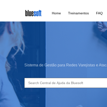
Skip
Home
Treinamentos
FAQ
to
main
content
Sistema de Gestão para Redes Varejistas e Atac
Search
for: