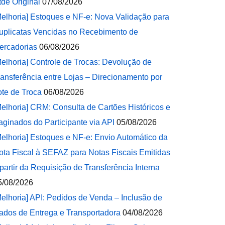
tde Original
07/08/2026
Melhoria] Estoques e NF-e: Nova Validação para
uplicatas Vencidas no Recebimento de
ercadorias
06/08/2026
Melhoria] Controle de Trocas: Devolução de
ransferência entre Lojas – Direcionamento por
ote de Troca
06/08/2026
Melhoria] CRM: Consulta de Cartões Históricos e
aginados do Participante via API
05/08/2026
Melhoria] Estoques e NF-e: Envio Automático da
ota Fiscal à SEFAZ para Notas Fiscais Emitidas
 partir da Requisição de Transferência Interna
5/08/2026
Melhoria] API: Pedidos de Venda – Inclusão de
ados de Entrega e Transportadora
04/08/2026