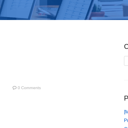
C
C
0 Comments
P
[
P