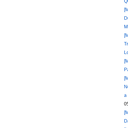
Q
[
D
M
[
T
L
[
P
[
N
a
0
[
D