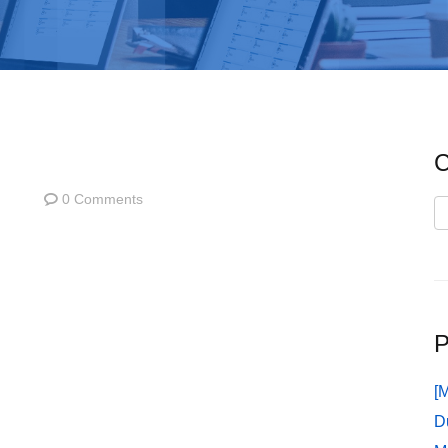
C
0 Comments
C
P
[
D