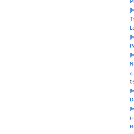
M
[
T
L
[
P
[
N
a
0
[
D
[
p
R