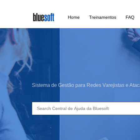
Skip
Home
Treinamentos
FAQ
to
main
content
Sistema de Gestão para Redes Varejistas e Atac
Search
for: